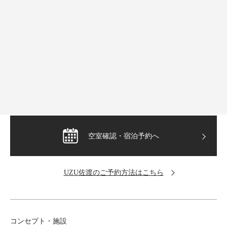
新潟県佐渡市の
食を楽しむゲストハウス
UZU佐渡
〒952-1207 新潟県佐渡市貝塚802-1
TEL：0259-58-7045
運営：株式会社スマイルファーム
空室確認・宿泊予約へ
UZU佐渡のご予約方法はこちら
コンセプト・施設