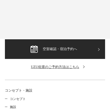
UZU佐渡
〒952-1207 新潟県佐渡市貝塚802-1
TEL：0259-58-7045
運営：株式会社スマイルファーム
空室確認・宿泊予約へ
UZU佐渡のご予約方法はこちら
コンセプト・施設
コンセプト
施設