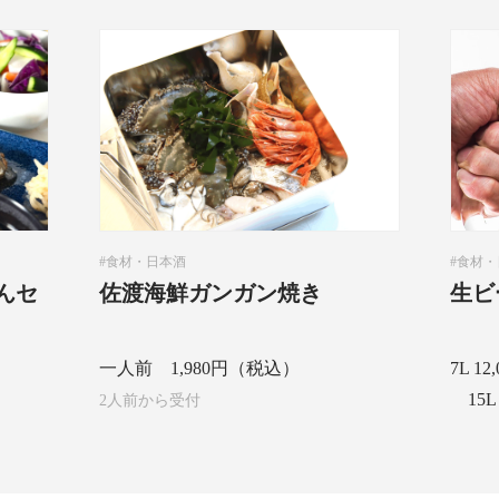
食材・日本酒
食材・
んセ
佐渡海鮮ガンガン焼き
生ビ
一人前 1,980円（税込）
7L 12
15L
2人前から受付